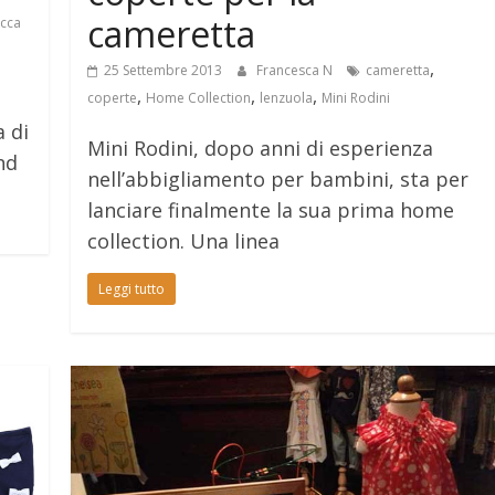
cameretta
cca
,
25 Settembre 2013
Francesca N
cameretta
,
,
,
coperte
Home Collection
lenzuola
Mini Rodini
 di
Mini Rodini, dopo anni di esperienza
nd
nell’abbigliamento per bambini, sta per
lanciare finalmente la sua prima home
collection. Una linea
Leggi tutto