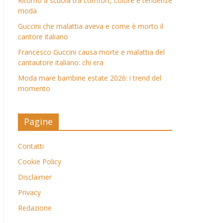
Ritorno a scuola tra comfort, colore e tendenze
moda
Guccini che malattia aveva e come è morto il
cantore italiano
Francesco Guccini causa morte e malattia del
cantautore italiano: chi era
Moda mare bambine estate 2026: i trend del
momento
Pagine
Contatti
Cookie Policy
Disclaimer
Privacy
Redazione