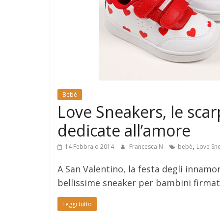
e
Mondo
Bebè
Love Sneakers, le scar
dedicate all’amore
,
14 Febbraio 2014
Francesca N
bebè
Love Sn
A San Valentino, la festa degli innamo
bellissime sneaker per bambini firmat
Leggi tutto