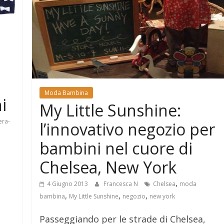
Moda Bambina
i
My Little Sunshine:
era-
l’innovativo negozio per
bambini nel cuore di
Chelsea, New York
,
4 Giugno 2013
Francesca N
Chelsea
moda
,
,
,
bambina
My Little Sunshine
negozio
new york
Passeggiando per le strade di Chelsea,