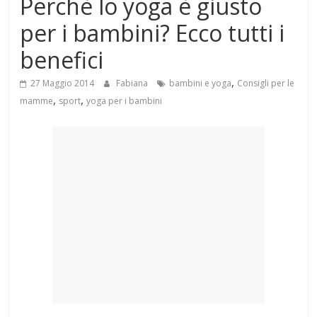
Perchè lo yoga è giusto
Mondo
per i bambini? Ecco tutti i
benefici
,
27 Maggio 2014
Fabiana
bambini e yoga
Consigli per le
,
,
mamme
sport
yoga per i bambini