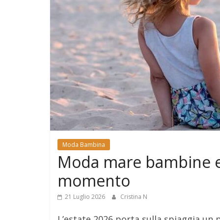
e
Mondo
Moda Bambina
Moda mare bambine est
momento
21 Luglio 2026
Cristina N
L’estate 2026 porta sulla spiaggia un 