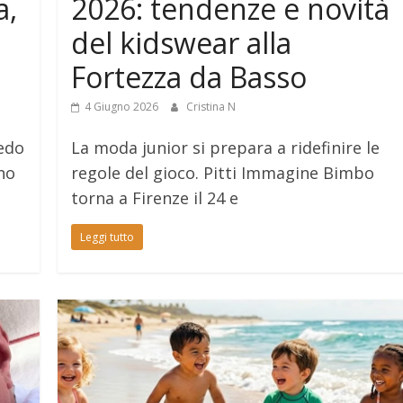
a,
2026: tendenze e novità
del kidswear alla
Fortezza da Basso
4 Giugno 2026
Cristina N
redo
La moda junior si prepara a ridefinire le
ono
regole del gioco. Pitti Immagine Bimbo
torna a Firenze il 24 e
Leggi tutto