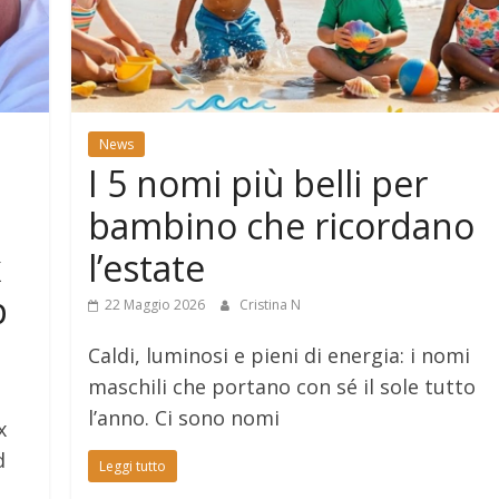
News
I 5 nomi più belli per
bambino che ricordano
x
l’estate
p
22 Maggio 2026
Cristina N
Caldi, luminosi e pieni di energia: i nomi
maschili che portano con sé il sole tutto
l’anno. Ci sono nomi
x
d
Leggi tutto