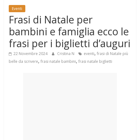
Mondo
Eventi
Frasi di Natale per
bambini e famiglia ecco le
frasi per i biglietti d’auguri
,
22 Novembre 2024
Cristina N
eventi
frasi di Natale più
,
,
belle da scrivere
frasi natale bambini
frasi natale biglietti