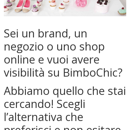
Mondo
Sei un brand, un
negozio o uno shop
online e vuoi avere
visibilità su BimboChic?
Abbiamo quello che stai
cercando! Scegli
l’alternativa che
preferisci e non esitare