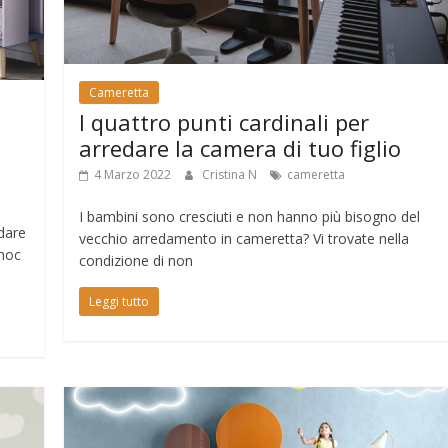
Cameretta
I quattro punti cardinali per
arredare la camera di tuo figlio
4 Marzo 2022
Cristina N
cameretta
I bambini sono cresciuti e non hanno più bisogno del
dare
vecchio arredamento in cameretta? Vi trovate nella
 hoc
condizione di non
Leggi tutto