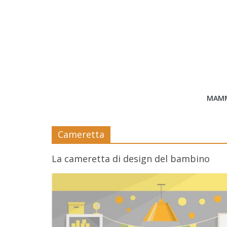
Salta
al
contenuto
Bimbo
MAM
News
Cameretta
News
moda,
La cameretta di design del bambino
mamme,
spettacolo
e
bambini:
news
Italia