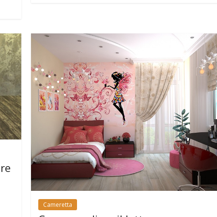
are
Cameretta