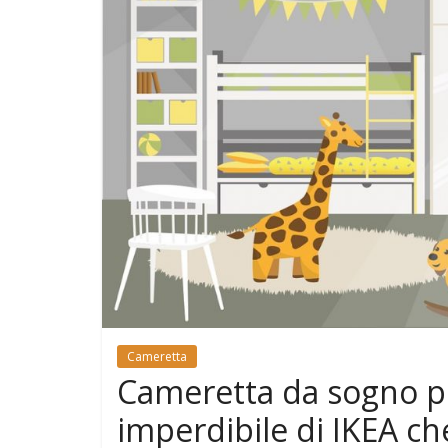
e
Mondo
Cameretta
Cameretta da sogno pe
imperdibile di IKEA ch