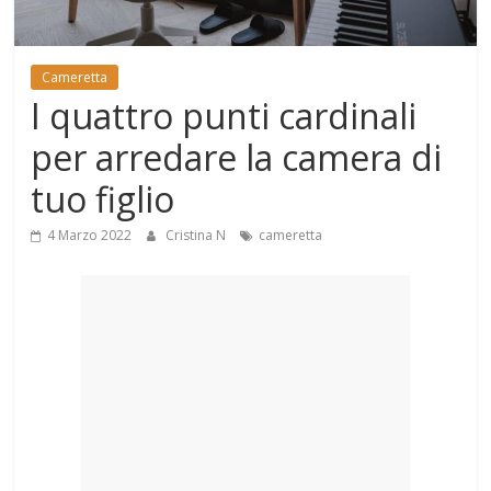
Mondo
Cameretta
I quattro punti cardinali
per arredare la camera di
tuo figlio
4 Marzo 2022
Cristina N
cameretta