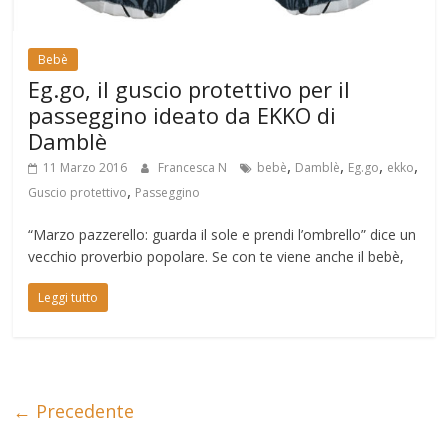
Bebè
Eg.go, il guscio protettivo per il
passeggino ideato da EKKO di
Damblè
,
,
,
,
11 Marzo 2016
Francesca N
bebè
Damblè
Eg.go
ekko
,
Guscio protettivo
Passeggino
“Marzo pazzerello: guarda il sole e prendi l’ombrello” dice un
vecchio proverbio popolare. Se con te viene anche il bebè,
Leggi tutto
← Precedente