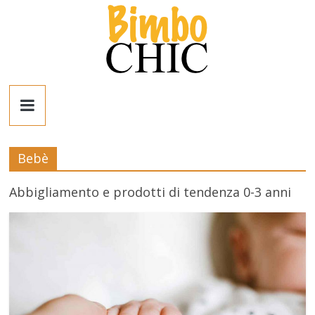
Salta
al
contenuto
Bimbo
News
Bebè
News
moda,
Abbigliamento e prodotti di tendenza 0-3 anni
mamme,
spettacolo
e
bambini:
news
Italia
e