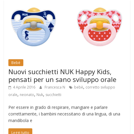
Bebè
Nuovi succhietti NUK Happy Kids,
pensati per un sano sviluppo orale
,
4 Aprile 2016
Francesca N
bebè
corretto sviluppo
,
,
,
orale
neonato
Nuk
succhietti
Per essere in grado di respirare, mangiare e parlare
correttamente, i bambini necessitano di una lingua, di una
mandibola e
Leggi tutto