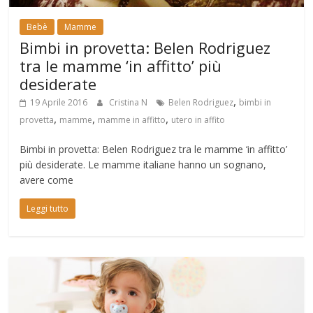
Bebè
Mamme
Bimbi in provetta: Belen Rodriguez
tra le mamme ‘in affitto’ più
desiderate
,
19 Aprile 2016
Cristina N
Belen Rodriguez
bimbi in
,
,
,
provetta
mamme
mamme in affitto
utero in affito
Bimbi in provetta: Belen Rodriguez tra le mamme ‘in affitto’
più desiderate. Le mamme italiane hanno un sognano,
avere come
Leggi tutto