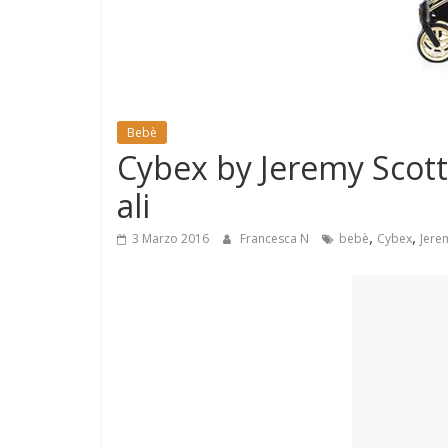
e
Mondo
Bebè
Cybex by Jeremy Scott:
ali
,
,
3 Marzo 2016
Francesca N
bebè
Cybex
Jere