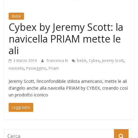
Mondo
Bebè
Cybex by Jeremy Scott: la
navicella PRIAM mette le
ali
,
,
,
3 Marzo 2016
Francesca N
bebè
Cybex
Jeremy Scott
,
,
navicella
Passeggino
Priam
Jeremy Scott, l’inconfondibile stilista americano, mette le ali
d’angelo anche alla navicella PRIAM by CYBEX, creando così
un prodotto iconico
Leggi tutto