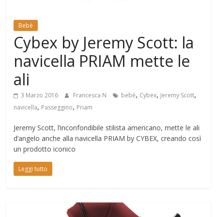
Mondo
Bebè
Cybex by Jeremy Scott: la
navicella PRIAM mette le
ali
,
,
,
3 Marzo 2016
Francesca N
bebè
Cybex
Jeremy Scott
,
,
navicella
Passeggino
Priam
Jeremy Scott, l’inconfondibile stilista americano, mette le ali
d’angelo anche alla navicella PRIAM by CYBEX, creando così
un prodotto iconico
Leggi tutto