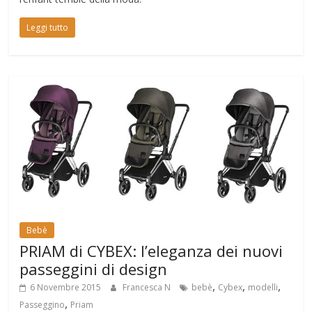
Leggi tutto
Bebè
PRIAM di CYBEX: l’eleganza dei nuovi
passeggini di design
,
,
,
6 Novembre 2015
Francesca N
bebè
Cybex
modelli
,
Passeggino
Priam