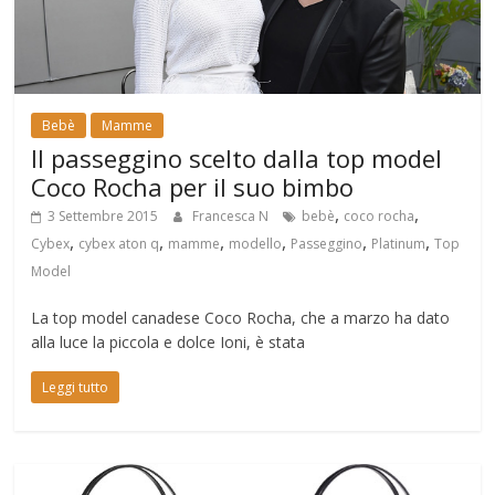
Bebè
Mamme
Il passeggino scelto dalla top model
Coco Rocha per il suo bimbo
,
,
3 Settembre 2015
Francesca N
bebè
coco rocha
,
,
,
,
,
,
Cybex
cybex aton q
mamme
modello
Passeggino
Platinum
Top
Model
La top model canadese Coco Rocha, che a marzo ha dato
alla luce la piccola e dolce Ioni, è stata
Leggi tutto