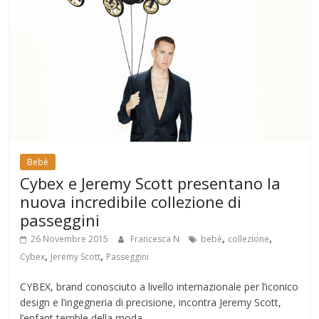
Bebè
Cybex e Jeremy Scott presentano la
nuova incredibile collezione di
passeggini
,
,
26 Novembre 2015
Francesca N
bebè
collezione
,
,
Cybex
Jeremy Scott
Passeggini
CYBEX, brand conosciuto a livello internazionale per l’iconico
design e l’ingegneria di precisione, incontra Jeremy Scott,
l’enfant terrible della moda.