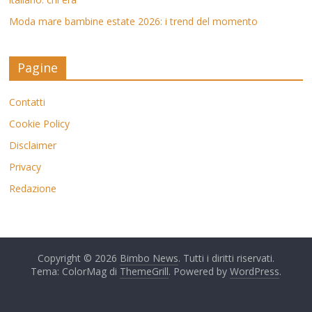
Moda mare bambine estate 2026: i trend del momento
Pagine
Contatti
Cookie Policy
Disclaimer
Privacy
Redazione
Copyright © 2026
Bimbo News
. Tutti i diritti riservati.
Tema: ColorMag di
ThemeGrill
. Powered by
WordPress
.