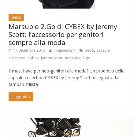
Bebè
Marsupio 2.Go di CYBEX by Jeremy
Scott: l’accessorio per genitori
sempre alla moda
,
17 Dicembre 2015
Francesca N
bebè
capsule
,
,
,
collection
Cybex
Jeremy Scott
marsupio 2.go
Il must have per neo-genitori alla moda? Un prodotto della
capsule collection CYBEX by Jeremy Scott, disegnata dal
famoso stilista
Leggi tutto