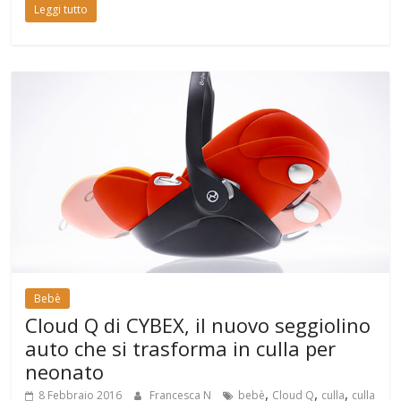
Leggi tutto
Bebè
Cloud Q di CYBEX, il nuovo seggiolino
auto che si trasforma in culla per
neonato
,
,
,
8 Febbraio 2016
Francesca N
bebè
Cloud Q
culla
culla