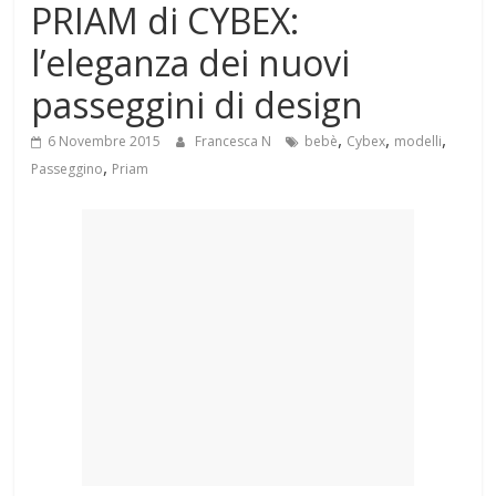
PRIAM di CYBEX:
Mondo
l’eleganza dei nuovi
passeggini di design
,
,
,
6 Novembre 2015
Francesca N
bebè
Cybex
modelli
,
Passeggino
Priam