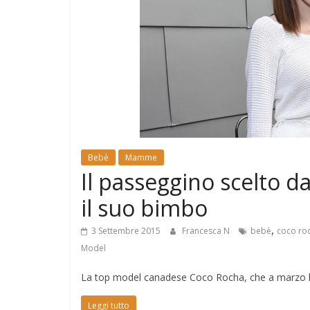
e
Mondo
Bebè
Mamme
Il passeggino scelto d
il suo bimbo
,
3 Settembre 2015
Francesca N
bebè
coco ro
Model
La top model canadese Coco Rocha, che a marzo ha d
Leggi tutto