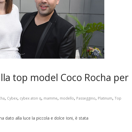
alla top model Coco Rocha per
,
,
,
,
,
,
,
cha
Cybex
cybex aton q
mamme
modello
Passeggino
Platinum
Top
ato alla luce la piccola e dolce Ioni, è stata