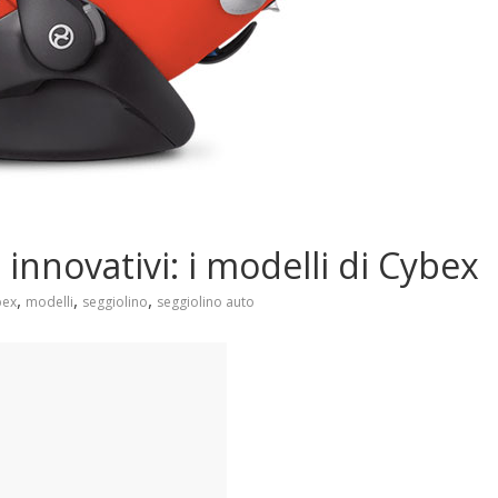
e innovativi: i modelli di Cybex
,
,
,
bex
modelli
seggiolino
seggiolino auto