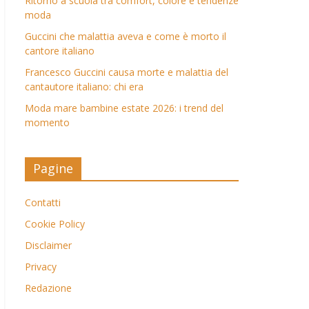
Ritorno a scuola tra comfort, colore e tendenze
moda
Guccini che malattia aveva e come è morto il
cantore italiano
Francesco Guccini causa morte e malattia del
cantautore italiano: chi era
Moda mare bambine estate 2026: i trend del
momento
Pagine
Contatti
Cookie Policy
Disclaimer
Privacy
Redazione