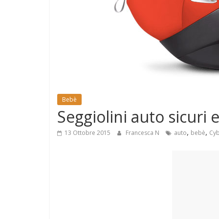
e
Mondo
Bebè
Seggiolini auto sicuri 
,
,
13 Ottobre 2015
Francesca N
auto
bebè
Cy