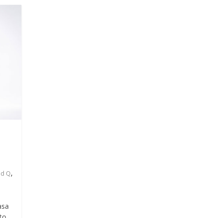
,
ud Q
asa
uto