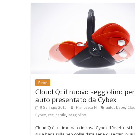
Bebè
Cloud Q: il nuovo seggiolino per
auto presentato da Cybex
,
,
9 Gennaio 2015
Francesca N
auto
bebè
Clo
,
,
Cybex
reclinabile
seggiolino
Cloud Q è l’ultimo nato in casa Cybex. L’ovetto si b
sulla basa sulla ben collaudata serie di seggiolini a