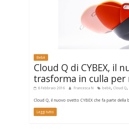
e
Mondo
Bebè
Cloud Q di CYBEX, il n
trasforma in culla pe
,
,
8 Febbraio 2016
Francesca N
bebè
Cloud Q
Cloud Q, il nuovo ovetto CYBEX che fa parte della be
Leggi tutto