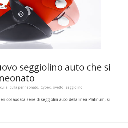
uovo seggiolino auto che si
r neonato
,
,
,
,
culla
culla per neonato
Cybex
ovetto
seggiolino
n collaudata serie di seggiolini auto della linea Platinum, si