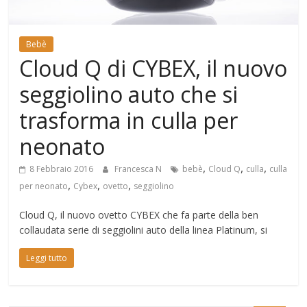
Mondo
Bebè
Cloud Q di CYBEX, il nuovo
seggiolino auto che si
trasforma in culla per
neonato
,
,
,
8 Febbraio 2016
Francesca N
bebè
Cloud Q
culla
culla
,
,
,
per neonato
Cybex
ovetto
seggiolino
Cloud Q, il nuovo ovetto CYBEX che fa parte della ben
collaudata serie di seggiolini auto della linea Platinum, si
Leggi tutto