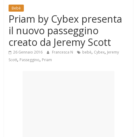
Mondo
Bebè
Priam by Cybex presenta
il nuovo passeggino
creato da Jeremy Scott
,
,
26 Gennaio 2016
Francesca N
bebè
Cybex
Jeremy
,
,
Scott
Passeggino
Priam