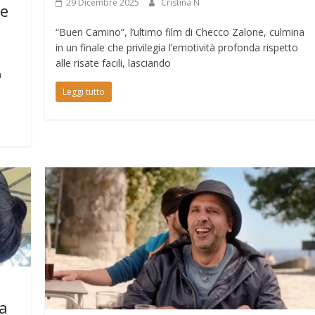
29 Dicembre 2025
Cristina N
ue
“Buen Camino”, l’ultimo film di Checco Zalone, culmina
in un finale che privilegia l’emotività profonda rispetto
alle risate facili, lasciando
a
Leggi tutto
la