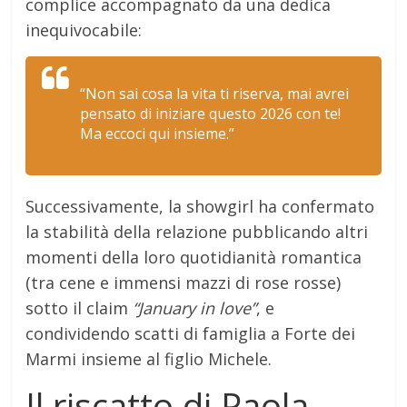
complice accompagnato da una dedica
inequivocabile:
“Non sai cosa la vita ti riserva, mai avrei
pensato di iniziare questo 2026 con te!
Ma eccoci qui insieme.”
Successivamente, la showgirl ha confermato
la stabilità della relazione pubblicando altri
momenti della loro quotidianità romantica
(tra cene e immensi mazzi di rose rosse)
sotto il claim
“January in love”
, e
condividendo scatti di famiglia a Forte dei
Marmi insieme al figlio Michele.
Il riscatto di Paola