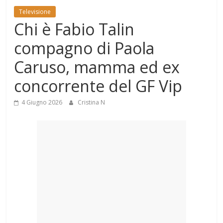
Mondo
Televisione
Chi è Fabio Talin
compagno di Paola
Caruso, mamma ed ex
concorrente del GF Vip
4 Giugno 2026
Cristina N