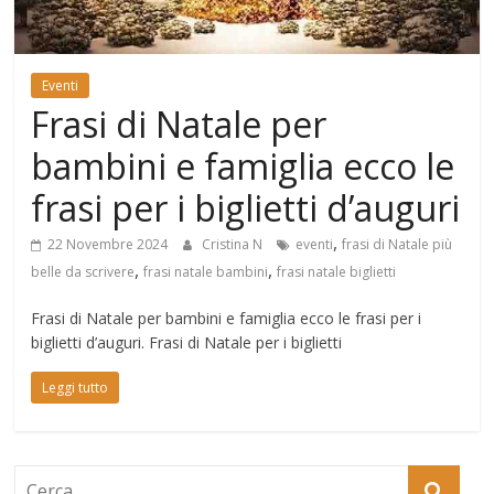
Mondo
Eventi
Frasi di Natale per
bambini e famiglia ecco le
frasi per i biglietti d’auguri
,
22 Novembre 2024
Cristina N
eventi
frasi di Natale più
,
,
belle da scrivere
frasi natale bambini
frasi natale biglietti
Frasi di Natale per bambini e famiglia ecco le frasi per i
biglietti d’auguri. Frasi di Natale per i biglietti
Leggi tutto