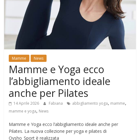
Mondo
Mamme
News
Mamme e Yoga ecco
l’abbigliamento ideale
anche per Pilates
,
,
14 Aprile 2026
Fabiana
abbigliamento yoga
mamme
,
mamme e yoga
News
Mamme e Yoga ecco l’abbigliamento ideale anche per
Pilates. La nuova collezione per yoga e pilates di
Oysho_Sport è realizzata