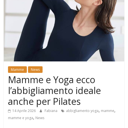
Mamme
News
Mamme e Yoga ecco
l’abbigliamento ideale
anche per Pilates
,
,
14 Aprile 2026
Fabiana
abbigliamento yoga
mamme
,
mamme e yoga
News