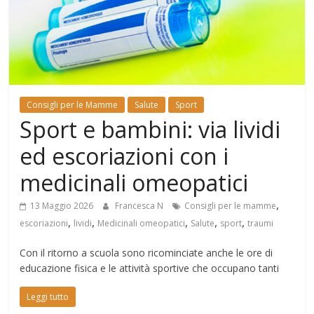
Mondo
Consigli per le Mamme
Salute
Sport
Sport e bambini: via lividi
ed escoriazioni con i
medicinali omeopatici
,
13 Maggio 2026
Francesca N
Consigli per le mamme
,
,
,
,
,
escoriazioni
lividi
Medicinali omeopatici
Salute
sport
traumi
Con il ritorno a scuola sono ricominciate anche le ore di
educazione fisica e le attività sportive che occupano tanti
Leggi tutto