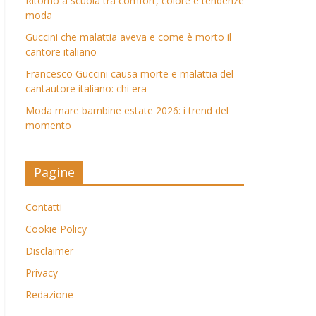
Ritorno a scuola tra comfort, colore e tendenze
moda
Guccini che malattia aveva e come è morto il
cantore italiano
Francesco Guccini causa morte e malattia del
cantautore italiano: chi era
Moda mare bambine estate 2026: i trend del
momento
Pagine
Contatti
Cookie Policy
Disclaimer
Privacy
Redazione