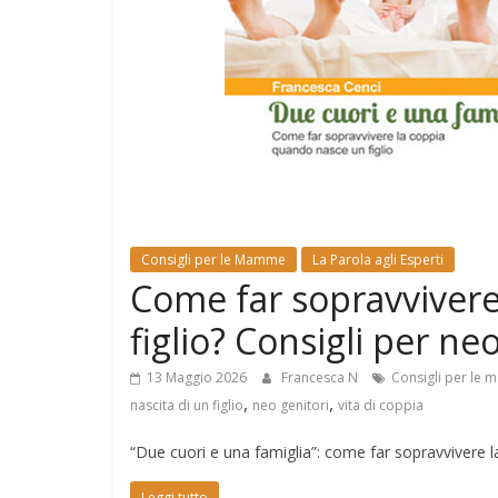
e
Mondo
Consigli per le Mamme
La Parola agli Esperti
Come far sopravvivere 
figlio? Consigli per ne
13 Maggio 2026
Francesca N
Consigli per le
,
,
nascita di un figlio
neo genitori
vita di coppia
“Due cuori e una famiglia”: come far sopravvivere la 
Leggi tutto