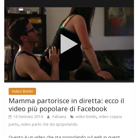
Video Bimbi
Mamma partorisce in diretta: ecco il
video più popolare di Facebook
,
16 Gennaio 2014
Fabiana
video bimbi
video coppia
,
parto
video parto che sta spopolando
Questo è un video che sta spopolando sul web in questi