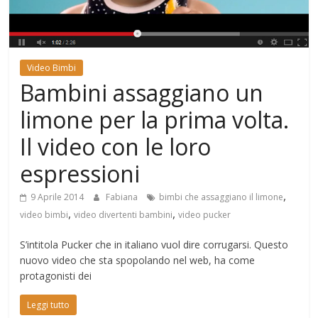
Mondo
Video Bimbi
Bambini assaggiano un
limone per la prima volta.
Il video con le loro
espressioni
,
9 Aprile 2014
Fabiana
bimbi che assaggiano il limone
,
,
video bimbi
video divertenti bambini
video pucker
S’intitola Pucker che in italiano vuol dire corrugarsi. Questo
nuovo video che sta spopolando nel web, ha come
protagonisti dei
Leggi tutto