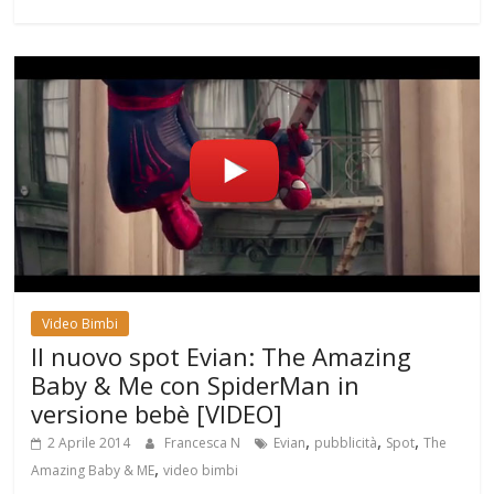
Video Bimbi
Il nuovo spot Evian: The Amazing
Baby & Me con SpiderMan in
versione bebè [VIDEO]
,
,
,
2 Aprile 2014
Francesca N
Evian
pubblicità
Spot
The
,
Amazing Baby & ME
video bimbi