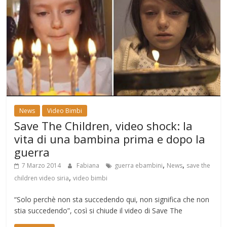
News
Video Bimbi
Save The Children, video shock: la
vita di una bambina prima e dopo la
guerra
,
,
7 Marzo 2014
Fabiana
guerra ebambini
News
save the
,
children video siria
video bimbi
“Solo perchè non sta succedendo qui, non significa che non
stia succedendo”, così si chiude il video di Save The