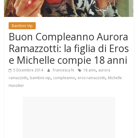
Mondo
Bambini Vip
Buon Compleanno Aurora
Ramazzotti: la figlia di Eros
e Michelle compie 18 anni
,
5 Dicembre 2014
Francesca N
18 anni
aurora
,
,
,
,
ramazzotti
bambini vip
compleanno
eros ramazzotti
Michelle
Hunziker