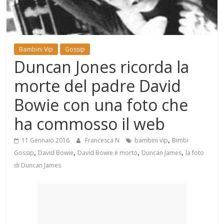
Mondo
Bambini Vip
Gossip
Duncan Jones ricorda la
morte del padre David
Bowie con una foto che
ha commosso il web
,
11 Gennaio 2016
Francesca N
bambini vip
Bimbi
,
,
,
,
Gossip
David Bowie
David Bowie è morto
Duncan James
la foto
di Duncan James