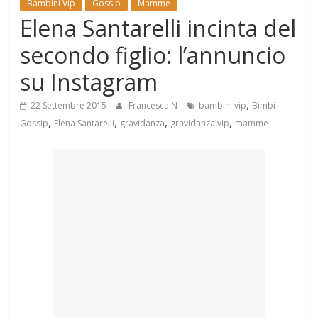
Bambini Vip
Gossip
Mamme
Mondo
Elena Santarelli incinta del
secondo figlio: l’annuncio
su Instagram
,
22 Settembre 2015
Francesca N
bambini vip
Bimbi
,
,
,
,
Gossip
Elena Santarelli
gravidanza
gravidanza vip
mamme