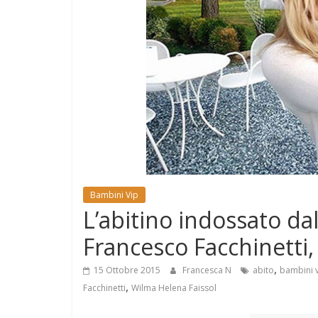
e
Mondo
Bambini Vip
L’abitino indossato dal
Francesco Facchinetti,
,
15 Ottobre 2015
Francesca N
abito
bambini 
,
Facchinetti
Wilma Helena Faissol