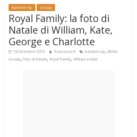
Mondo
Bambini Vip
Gossip
Royal Family: la foto di
Natale di William, Kate,
George e Charlotte
,
18 Dicembre 2015
Francesca N
bambini vip
Bimbi
,
,
,
Gossip
foto di Natale
Royal Family
William e Kate