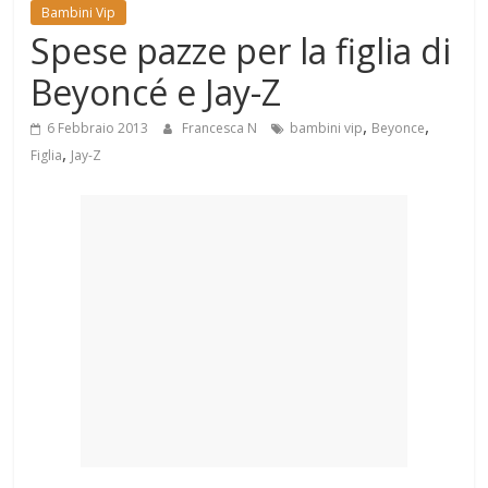
Mondo
Bambini Vip
Spese pazze per la figlia di
Beyoncé e Jay-Z
,
,
6 Febbraio 2013
Francesca N
bambini vip
Beyonce
,
Figlia
Jay-Z