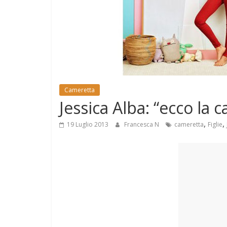
e
Mondo
Cameretta
Jessica Alba: “ecco la
,
,
19 Luglio 2013
Francesca N
cameretta
Figlie