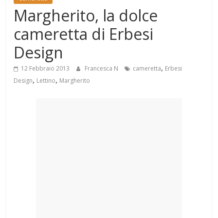
Mondo
Margherito, la dolce
cameretta di Erbesi
Design
,
12 Febbraio 2013
Francesca N
cameretta
Erbesi
,
,
Design
Lettino
Margherito