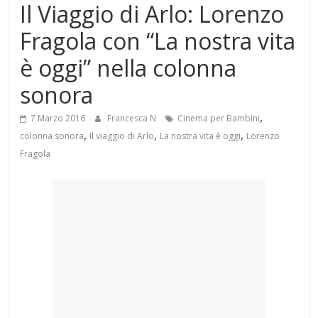
Il Viaggio di Arlo: Lorenzo
Mondo
Fragola con “La nostra vita
è oggi” nella colonna
sonora
,
7 Marzo 2016
Francesca N
Cinema per Bambini
,
,
,
colonna sonora
Il viaggio di Arlo
La nostra vita è oggi
Lorenzo
Fragola