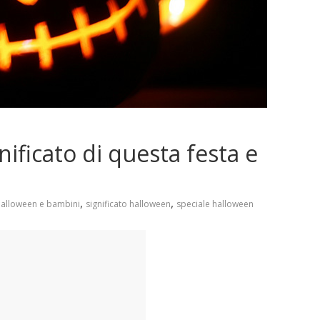
nificato di questa festa e
,
,
halloween e bambini
significato halloween
speciale halloween