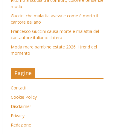
Ritorno a scuola tra comfort, colore e tendenze
moda
Guccini che malattia aveva e come è morto il
cantore italiano
Francesco Guccini causa morte e malattia del
cantautore italiano: chi era
Moda mare bambine estate 2026: i trend del
momento
Pagine
Contatti
Cookie Policy
Disclaimer
Privacy
Redazione