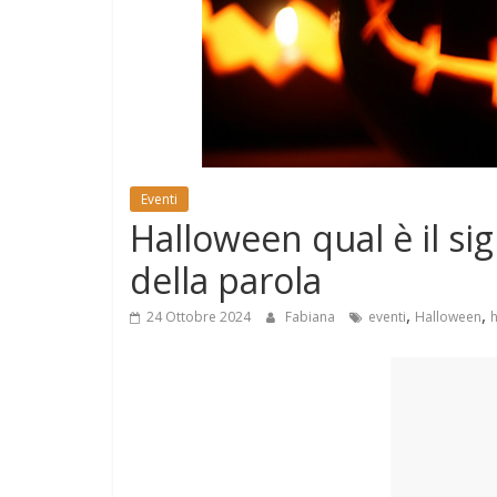
e
Mondo
Eventi
Halloween qual è il sig
della parola
,
,
24 Ottobre 2024
Fabiana
eventi
Halloween