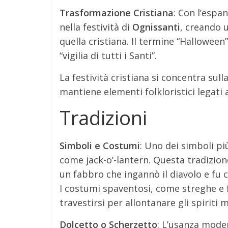
Trasformazione Cristiana
: Con l’espa
nella festività di
Ognissanti
, creando 
quella cristiana. Il termine “Halloween”
“vigilia di tutti i Santi”.
La festività cristiana si concentra su
mantiene elementi folkloristici legati 
Tradizioni
Simboli e Costumi
: Uno dei simboli pi
come jack-o’-lantern. Questa tradizione 
un fabbro che ingannò il diavolo e fu 
I costumi spaventosi, come streghe e f
travestirsi per allontanare gli spiriti m
Dolcetto o Scherzetto
: L’usanza mode