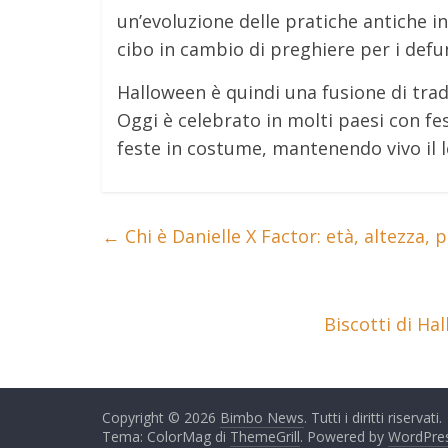
un’evoluzione delle pratiche antiche i
cibo in cambio di preghiere per i defun
Halloween è quindi una fusione di trad
Oggi è celebrato in molti paesi con fe
feste in costume, mantenendo vivo il l
←
Chi è Danielle X Factor: età, altezza,
Biscotti di Ha
Copyright © 2026
Bimbo News
. Tutti i diritti riservati.
Tema: ColorMag di
ThemeGrill
. Powered by
WordPre