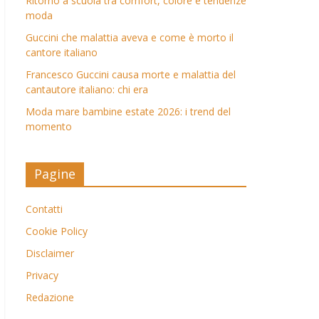
Ritorno a scuola tra comfort, colore e tendenze
moda
Guccini che malattia aveva e come è morto il
cantore italiano
Francesco Guccini causa morte e malattia del
cantautore italiano: chi era
Moda mare bambine estate 2026: i trend del
momento
Pagine
Contatti
Cookie Policy
Disclaimer
Privacy
Redazione