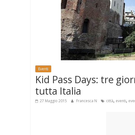
e
Mondo
Eventi
Kid Pass Days: tre gior
tutta Italia
,
,
27 Maggio 2015
Francesca N
città
eventi
eve