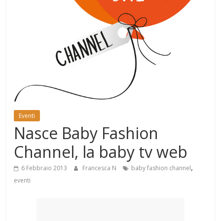
Mondo
Eventi
Nasce Baby Fashion
Channel, la baby tv web
,
6 Febbraio 2013
Francesca N
baby fashion channel
eventi