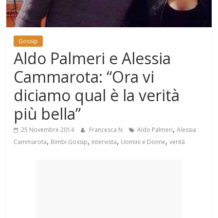
Mondo
Gossip
Aldo Palmeri e Alessia
Cammarota: “Ora vi
diciamo qual è la verità
più bella”
,
25 Novembre 2014
Francesca N
Aldo Palmeri
Alessia
,
,
,
,
Cammarota
Bimbi Gossip
Intervista
Uomini e Donne
verità