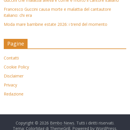
Guccini che malattia aveva e come è morto il cantore italiano
Francesco Guccini causa morte e malattia del cantautore
italiano: chi era
Moda mare bambine estate 2026: i trend del momento
Pagine
Contatti
Cookie Policy
Disclaimer
Privacy
Redazione
Copyright © 2026
Bimbo News
. Tutti i diritti riservati.
Tema: ColorMag di
ThemeGrill
. Powered by
WordPress
.