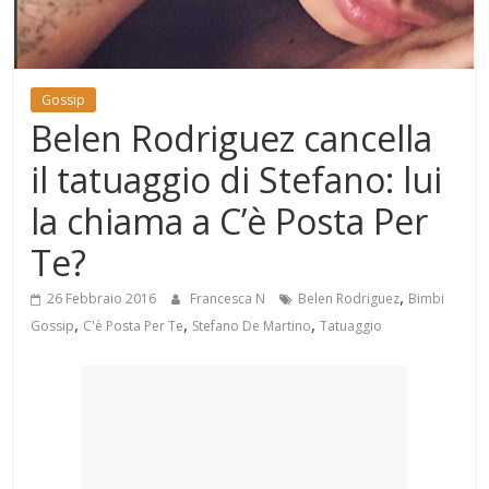
Mondo
Gossip
Belen Rodriguez cancella
il tatuaggio di Stefano: lui
la chiama a C’è Posta Per
Te?
,
26 Febbraio 2016
Francesca N
Belen Rodriguez
Bimbi
,
,
,
Gossip
C'è Posta Per Te
Stefano De Martino
Tatuaggio