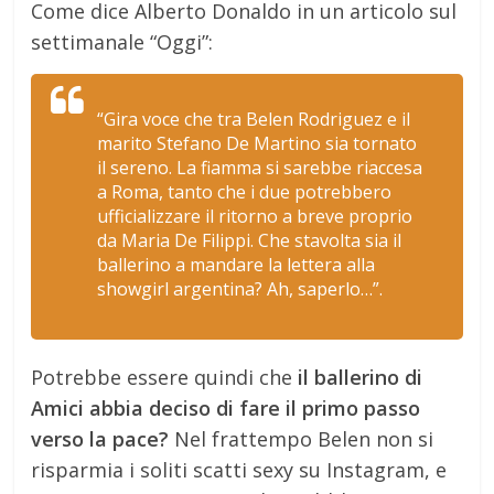
Come dice Alberto Donaldo in un articolo sul
settimanale “Oggi”:
“Gira voce che tra Belen Rodriguez e il
marito Stefano De Martino sia tornato
il sereno. La fiamma si sarebbe riaccesa
a Roma, tanto che i due potrebbero
ufficializzare il ritorno a breve proprio
da Maria De Filippi. Che stavolta sia il
ballerino a mandare la lettera alla
showgirl argentina? Ah, saperlo…”.
Potrebbe essere quindi che
il ballerino di
Amici abbia deciso di fare il primo passo
verso la pace?
Nel frattempo Belen non si
risparmia i soliti scatti sexy su Instagram, e