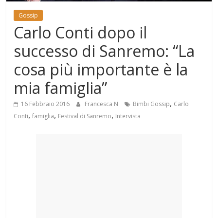
Mondo
Gossip
Carlo Conti dopo il
successo di Sanremo: “La
cosa più importante è la
mia famiglia”
,
16 Febbraio 2016
Francesca N
Bimbi Gossip
Carlo
,
,
,
Conti
famiglia
Festival di Sanremo
Intervista