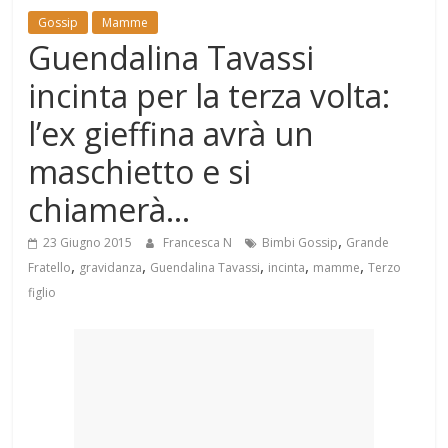
Mondo
Gossip
Mamme
Guendalina Tavassi
incinta per la terza volta:
l’ex gieffina avrà un
maschietto e si
chiamerà…
,
23 Giugno 2015
Francesca N
Bimbi Gossip
Grande
,
,
,
,
,
Fratello
gravidanza
Guendalina Tavassi
incinta
mamme
Terzo
figlio