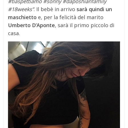
#tiaspettiamo #sonny #daposhianfamily
#18weeks”
. Il bebè in arrivo
sarà quindi un
maschietto
e, per la felicità del marito
Umberto D’Aponte
, sarà il primo piccolo di
casa.