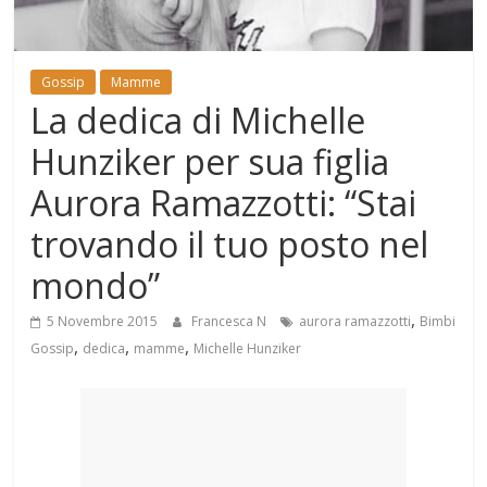
Mondo
Gossip
Mamme
La dedica di Michelle
Hunziker per sua figlia
Aurora Ramazzotti: “Stai
trovando il tuo posto nel
mondo”
,
5 Novembre 2015
Francesca N
aurora ramazzotti
Bimbi
,
,
,
Gossip
dedica
mamme
Michelle Hunziker