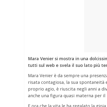
Mara Venier si mostra in una dolcissim
tutti sul web e svela il suo lato più te
Mara Venier è da sempre una presenza f
risata contagiosa, la sua spontaneità 
proprio agio, è riuscita negli anni a 
anche una figura quasi materna per il
E ora che la vita le ha regalato la gioi