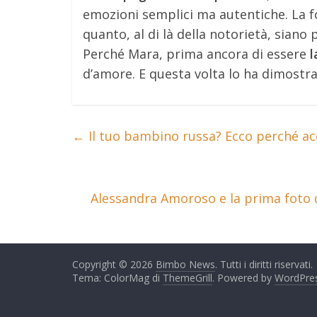
emozioni semplici ma autentiche. La fo
quanto, al di là della notorietà, siano p
Perché Mara, prima ancora di essere
l
d’amore. E questa volta lo ha dimostra
←
Il tuo bambino russa? Ecco perché a
Alessandra Amoroso e la prima foto 
Copyright © 2026
Bimbo News
. Tutti i diritti riservati.
Tema: ColorMag di
ThemeGrill
. Powered by
WordPre