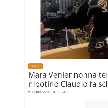
e
Mondo
Gossip
Mara Venier nonna tene
nipotino Claudio fa sci
6 Aprile 2025
Fabiana