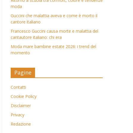
Ritorno a scuola tra comfort, colore e tendenze
moda
Guccini che malattia aveva e come è morto il
cantore italiano
Francesco Guccini causa morte e malattia del
cantautore italiano: chi era
Moda mare bambine estate 2026: i trend del
momento
Pagine
Contatti
Cookie Policy
Disclaimer
Privacy
Redazione