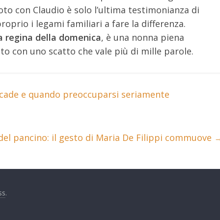
to con Claudio è solo l’ultima testimonianza di
roprio i legami familiari a fare la differenza.
a regina della domenica
, è una nonna piena
to con uno scatto che vale più di mille parole.
ccade e quando preoccuparsi seriamente
del pancino: il gesto di Maria De Filippi commuove
ss
.