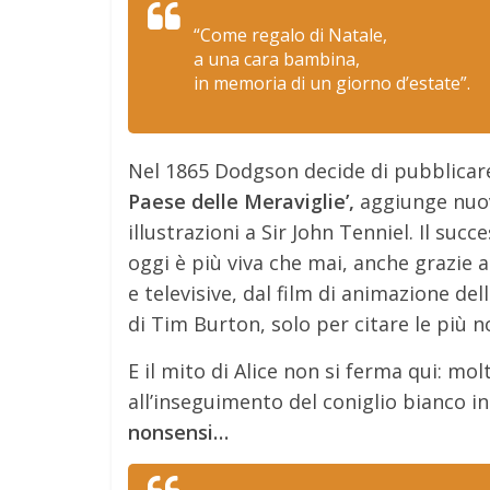
“Come regalo di Natale,
a una cara bambina,
in memoria di un giorno d’estate”.
Nel 1865 Dodgson decide di pubblicare l
Paese delle Meraviglie’,
aggiunge nuov
illustrazioni a Sir John Tenniel. Il su
oggi è più viva che mai, anche grazie
e televisive, dal film di animazione del
di Tim Burton, solo per citare le più n
E il mito di Alice non si ferma qui: 
all’inseguimento del coniglio bianco i
nonsensi…