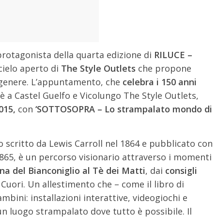
 protagonista della quarta edizione di
RILUCE –
cielo aperto di
The Style Outlets
che propone
o genere. L’appuntamento, che
celebra i 150 anni
 è a Castel Guelfo e Vicolungo The Style Outlets,
015,
con
‘SOTTOSOPRA – Lo strampalato mondo di
o scritto da Lewis Carroll nel 1864 e pubblicato con
l 1865, è un percorso visionario attraverso i momenti
na del Bianconiglio al Tè dei Matti
, dai
consigli
di Cuori. Un allestimento che – come il libro di
mbini: installazioni interattive, videogiochi e
n luogo strampalato dove tutto è possibile. Il