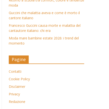
Ritorno a scuola tra comfort, colore e tendenze
moda
Guccini che malattia aveva e come è morto il
cantore italiano
Francesco Guccini causa morte e malattia del
cantautore italiano: chi era
Moda mare bambine estate 2026: i trend del
momento
Pagine
Contatti
Cookie Policy
Disclaimer
Privacy
Redazione