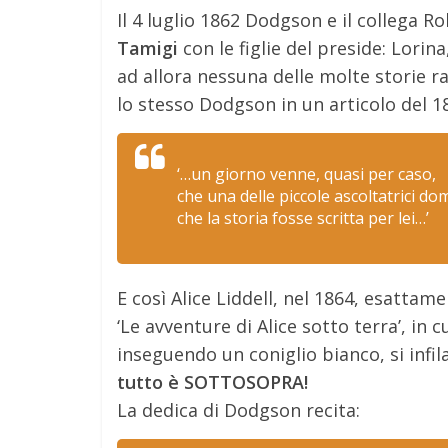
Il 4 luglio 1862 Dodgson e il collega
Tamigi
con le figlie del preside: Lorina
ad allora nessuna delle molte storie 
lo stesso Dodgson in un articolo del 1
‘…un giorno venne, quasi per caso,
che una delle piccole ascoltatrici d
che la storia fosse scritta per lei…’
E così Alice Liddell, nel 1864, esattame
‘Le avventure di Alice sotto terra’, in 
inseguendo un coniglio bianco, si infil
tutto è SOTTOSOPRA!
La dedica di Dodgson recita: