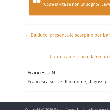
‘Cos’è la vita se non un sogno?’ Lewi
←
Balducci presenta le scarpine per bam
Coppia americana da record:
Francesca N
Francesca scrive di mamme, di gossip,
Copyright © 2026
Bimbo News
. Tutti i diritti riservati.