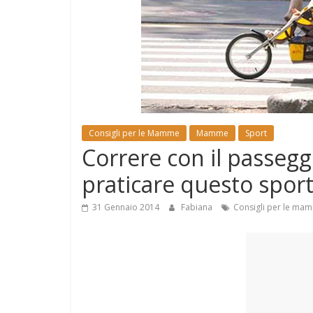
e
Mondo
Consigli per le Mamme
Mamme
Sport
Correre con il passeggi
praticare questo sport
31 Gennaio 2014
Fabiana
Consigli per le ma