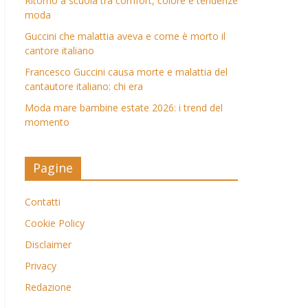
Ritorno a scuola tra comfort, colore e tendenze
moda
Guccini che malattia aveva e come è morto il
cantore italiano
Francesco Guccini causa morte e malattia del
cantautore italiano: chi era
Moda mare bambine estate 2026: i trend del
momento
Pagine
Contatti
Cookie Policy
Disclaimer
Privacy
Redazione