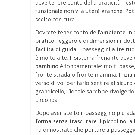
deve tenere conto della praticità: l’e
funzionale non vi aiuterà granchè. Potr
scelto con cura.
Dovrete tener conto dell’
ambiente
in 
pratico, leggero e di dimensioni rido
facilità di guida
: i passeggini a tre ru
è molto alte. Il sistema frenante deve 
bambino
è fondamentale: molti passeg
fronte strada o fronte mamma. Inizialme
verso di voi per farlo sentire al sicur
grandicello, l’ideale sarebbe rivolgerl
circonda.
Dopo aver scelto il passeggino più ad
forma
senza trascurare il piccolino, 
ha dimostrato che portare a passeggi