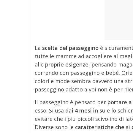
La
scelta del passeggino
è sicuramen
tutte le mamme ad accogliere al meglio
alle
proprie esigenze
, pensando magar
correndo con passeggino e bebè. Orienta
colori e mode sembra davvero una stra
passeggino adatto a voi
non è
per nie
Il passeggino è pensato per
portare a 
esso. Si usa
dai 4 mesi in su
e lo schie
evitare che i più piccoli scivolino di l
Diverse sono le
caratteristiche che si