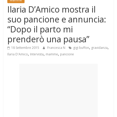
Mamme
Mondo
Ilaria D’Amico mostra il
suo pancione e annuncia:
“Dopo il parto mi
prenderò una pausa”
,
,
18 Settembre 2015
Francesca N
gigi buffon
gravidanza
,
,
,
Ilaria D'Amico
Intervista
mamme
pancione