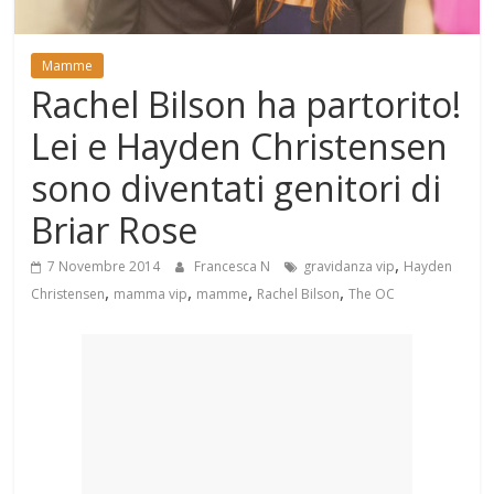
Mondo
Mamme
Rachel Bilson ha partorito!
Lei e Hayden Christensen
sono diventati genitori di
Briar Rose
,
7 Novembre 2014
Francesca N
gravidanza vip
Hayden
,
,
,
,
Christensen
mamma vip
mamme
Rachel Bilson
The OC