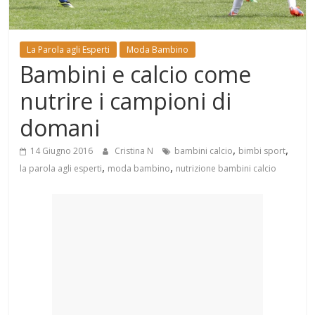
Mondo
La Parola agli Esperti
Moda Bambino
Bambini e calcio come
nutrire i campioni di
domani
,
,
14 Giugno 2016
Cristina N
bambini calcio
bimbi sport
,
,
la parola agli esperti
moda bambino
nutrizione bambini calcio