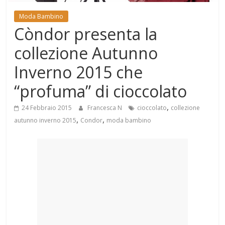
Mondo
Moda Bambino
Còndor presenta la
collezione Autunno
Inverno 2015 che
“profuma” di cioccolato
,
24 Febbraio 2015
Francesca N
cioccolato
collezione
,
,
autunno inverno 2015
Condor
moda bambino