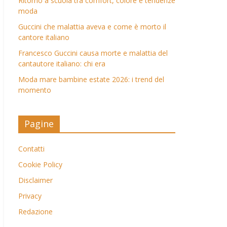
Ritorno a scuola tra comfort, colore e tendenze
moda
Guccini che malattia aveva e come è morto il
cantore italiano
Francesco Guccini causa morte e malattia del
cantautore italiano: chi era
Moda mare bambine estate 2026: i trend del
momento
Pagine
Contatti
Cookie Policy
Disclaimer
Privacy
Redazione