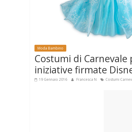
e
Mondo
Moda Bambino
Costumi di Carnevale p
iniziative firmate Disn
19 Gennaio 2016
Francesca N
Costumi Carnev