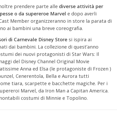
inoltre prendere parte alle
diverse attività per
cipesse o da supereroe Marvel
e dopo averli
i Cast Member organizzeranno in store la parata di
no ai bambini una breve coreografia.
sori di Carnevale Disney Store
si ispira ai
ati dai bambini. La collezione di quest’anno
ostumi dei nuovi protagonisti di Star Wars: Il
sonaggi del Disney Channel Original Movie
tissime Anna ed Elsa (le protagoniste di Frozen )
apunzel, Cenerentola, Bella e Aurora tutti
ome tiara, scarpette e bacchette magiche. Per i
supereroi Marvel, da Iron Man a Capitan America.
amontabili costumi di Minnie e Topolino.